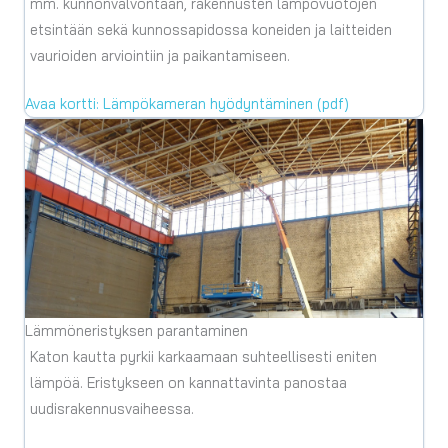
mm. kunnonvalvontaan, rakennusten lämpövuotojen
etsintään sekä kunnossapidossa koneiden ja laitteiden
vaurioiden arviointiin ja paikantamiseen.
Avaa kortti: Lämpökameran hyödyntäminen (pdf)
Lämmöneristyksen parantaminen
Katon kautta pyrkii karkaamaan suhteellisesti eniten
lämpöä. Eristykseen on kannattavinta panostaa
uudisrakennusvaiheessa.