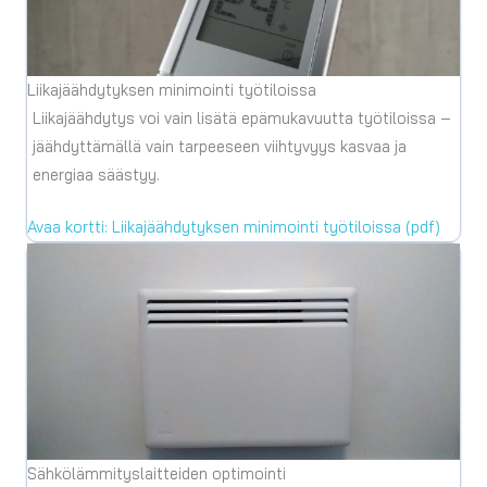
Liikajäähdytyksen minimointi työtiloissa
Liikajäähdytys voi vain lisätä epämukavuutta työtiloissa –
jäähdyttämällä vain tarpeeseen viihtyvyys kasvaa ja
energiaa säästyy.
Avaa kortti: Liikajäähdytyksen minimointi työtiloissa (pdf)
Sähkölämmityslaitteiden optimointi