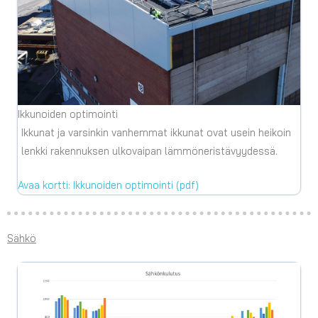
Ikkunoiden optimointi
Ikkunat ja varsinkin vanhemmat ikkunat ovat usein heikoin
lenkki rakennuksen ulkovaipan lämmöneristävyydessä.
Avaa kortti: Ikkunoiden optimointi (pdf)
Sähkö