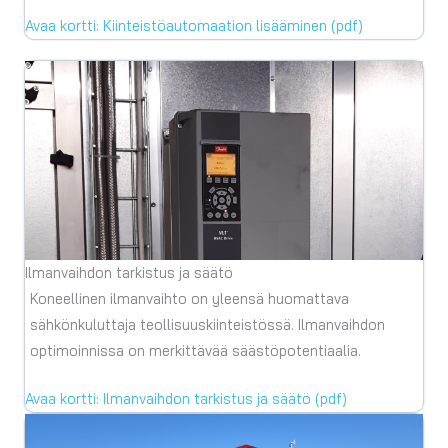
Avaa kortti: Kiinteistöautomaation lisääminen (pdf)
Ilmanvaihdon tarkistus ja säätö
Koneellinen ilmanvaihto on yleensä huomattava
sähkönkuluttaja teollisuuskiinteistössä. Ilmanvaihdon
optimoinnissa on merkittävää säästöpotentiaalia.
Avaa kortti: Ilmanvaihdon tarkistus ja säätö (pdf)