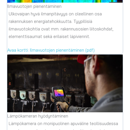
Ilmavuotojen pienentäminen
Ulkovaipan hyvä ilmanpitävyys on oleellinen osa
rakennuksen energiatehokkuutta. Tyypillisiä
ilmavuotokohtia ovat mm. rakennusosien liitoskohdat,
elementtisaumat sekä erilaiset läpiviennit.
Avaa kortti: Ilmavuotojen pienentäminen (pdf)
Lämpökameran hyödyntäminen
Lämpökamera on monipuolinen apuväline teollisuudessa