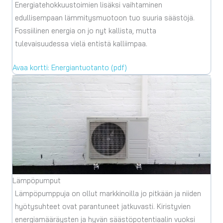
Energiatehokkuustoimien lisäksi vaihtaminen
edullisempaan lämmitysmuotoon tuo suuria säästöjä.
Fossiilinen energia on jo nyt kallista, mutta
tulevaisuudessa vielä entistä kalliimpaa.
Avaa kortti: Energiantuotanto (pdf)
Lämpöpumput
Lämpöpumppuja on ollut markkinoilla jo pitkään ja niiden
hyötysuhteet ovat parantuneet jatkuvasti. Kiristyvien
energiamääräysten ja hyvän säästöpotentiaalin vuoksi