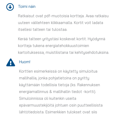
Toimi näin
Ratkaisut ovat pdf-muotoisia kortteja. Avaa ratkaisu
uuteen välilehteen klikkaamalla. Kortit voit ladata
itsellesi talteen tai tulostaa.
Kerää talteen yritystäsi koskevat kortit. Hyödynnä
kortteja tukena energiatehokkuustoimien
kartoituksessa, muistilistana tai kehitysehdotuksina.
Huom!
Korttien esimerkeissä on käytetty simuloitua
mallihallia, jonka pohjatietoina on pyritty
käyttämään todellisia tietoja (ks. Rakennuksen
energiamallinnus & mallihallin tiedot -kortti).
Simuloinnissa oli kuitenkin useita
epävarmuustekijöitä johtuen osin puutteellisista
lähtötiedoista. Esimerkkien tulokset ovat siis