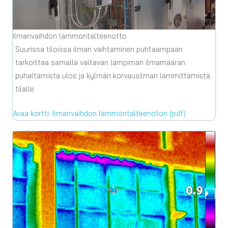
Ilmanvaihdon lämmöntalteenotto
Suurissa tiloissa ilman vaihtaminen puhtaampaan
tarkoittaa samalla valtavan lämpimän ilmamäärän
puhaltamista ulos ja kylmän korvausilman lämmittämistä
tilalle.
Avaa kortti: Ilmanvaihdon lämmöntalteenoton (pdf)