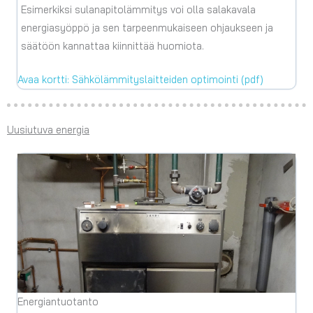
Esimerkiksi sulanapitolämmitys voi olla salakavala
energiasyöppö ja sen tarpeenmukaiseen ohjaukseen ja
säätöön kannattaa kiinnittää huomiota.
Avaa kortti: Sähkölämmityslaitteiden optimointi (pdf)
Uusiutuva energia
Energiantuotanto