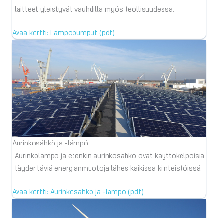
laitteet yleistyvät vauhdilla myös teollisuudessa.
Avaa kortti: Lämpöpumput (pdf)
Aurinkosähkö ja -lämpö
Aurinkolämpö ja etenkin aurinkosähkö ovat käyttökelpoisia
täydentäviä energianmuotoja lähes kaikissa kiinteistöissä.
Avaa kortti: Aurinkosähkö ja -lämpö (pdf)