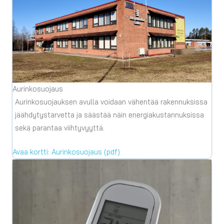
Aurinkosuojaus
Aurinkosuojauksen avulla voidaan vähentää rakennuksissa
jäähdytystarvetta ja säästää näin energiakustannuksissa
sekä parantaa viihtyvyyttä.
Avaa kortti: Aurinkosuojaus (pdf)